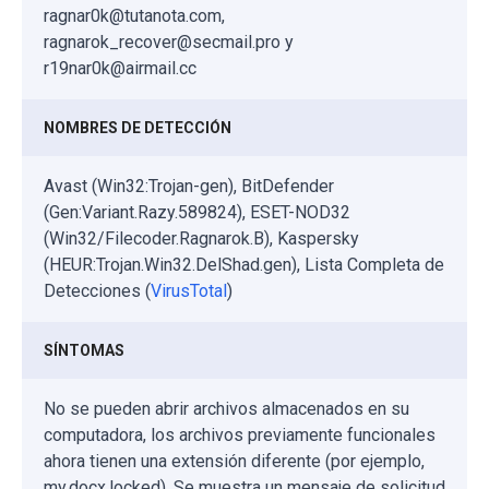
ragnar0k@tutanota.com,
ragnarok_recover@secmail.pro y
r19nar0k@airmail.cc
NOMBRES DE DETECCIÓN
Avast (Win32:Trojan-gen), BitDefender
(Gen:Variant.Razy.589824), ESET-NOD32
(Win32/Filecoder.Ragnarok.B), Kaspersky
(HEUR:Trojan.Win32.DelShad.gen), Lista Completa de
Detecciones (
VirusTotal
)
SÍNTOMAS
No se pueden abrir archivos almacenados en su
computadora, los archivos previamente funcionales
ahora tienen una extensión diferente (por ejemplo,
my.docx.locked). Se muestra un mensaje de solicitud