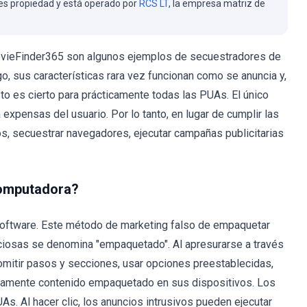
es propiedad y está operado por
RCS LT
, la empresa matriz de
vieFinder365 son algunos ejemplos de secuestradores de
o, sus características rara vez funcionan como se anuncia y,
to es cierto para prácticamente todas las PUAs. El único
expensas del usuario. Por lo tanto, en lugar de cumplir las
, secuestrar navegadores, ejecutar campañas publicitarias
computadora?
software. Este método de marketing falso de empaquetar
iosas se denomina "empaquetado". Al apresurarse a través
omitir pasos y secciones, usar opciones preestablecidas,
ntariamente contenido empaquetado en sus dispositivos. Los
As. Al hacer clic, los anuncios intrusivos pueden ejecutar