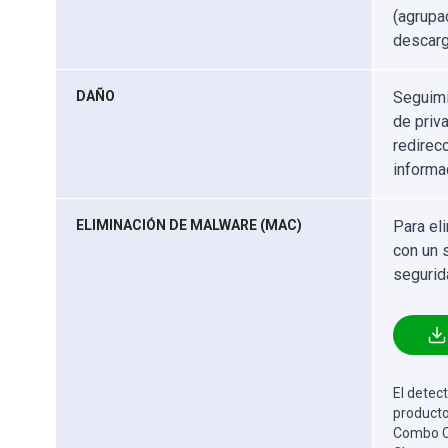
(agrupa
descarg
DAÑO
Seguimi
de priv
redirec
informa
ELIMINACIÓN DE MALWARE (MAC)
Para el
con un 
segurid
El detect
producto
Combo Cl