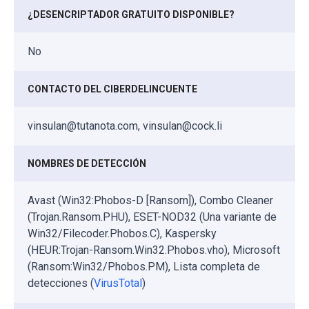
¿DESENCRIPTADOR GRATUITO DISPONIBLE?
No
CONTACTO DEL CIBERDELINCUENTE
vinsulan@tutanota.com, vinsulan@cock.li
NOMBRES DE DETECCIÓN
Avast (Win32:Phobos-D [Ransom]), Combo Cleaner
(Trojan.Ransom.PHU), ESET-NOD32 (Una variante de
Win32/Filecoder.Phobos.C), Kaspersky
(HEUR:Trojan-Ransom.Win32.Phobos.vho), Microsoft
(Ransom:Win32/Phobos.PM), Lista completa de
detecciones (
VirusTotal
)