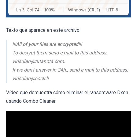
Texto que aparece en este archivo:
!!!All of your files are encrypted!!!
To decrypt them send e-mail to this address:
vinsulan@tutanota.com.
If we don't answer in 24h., send e-mail to this address:
vinsulan@cock.li
Vídeo que demuestra cómo eliminar el ransomware Dxen
usando Combo Cleaner: