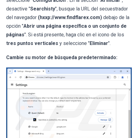
seleccione "
Configuración
". En la sección "
Al iniciar
",
desactive "
Searchisty
", busque la URL del secuestrador
del navegador
(hxxp://www.findflarex.com)
debajo de la
opción "
Abrir una página específica o un conjunto de
páginas
". Si está presente, haga clic en el icono de los
tres puntos verticales
y seleccione "
Eliminar
".
Cambie su motor de búsqueda predeterminado: