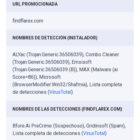
URL PROMOCIONADA
findflarex.com
NOMBRES DE DETECCIÓN (INSTALADOR)
ALYac (Trojan.Generic.36506039), Combo Cleaner
(Trojan.Generic.36506039), Emsisoft
(Trojan.Generic.36506039 (B)), MAX (Malware (ai
Score=86)), Microsoft
(BrowserModifier:Win32/Shafmia), Lista completa
de detecciones (
VirusTotal
)
NOMBRES DE LAS DETECCIONES (FINDFLAREX.COM)
Bfore.Ai PreCrime (Sospechoso), Gridinsoft (Spam),
Lista completa de detecciones (
VirusTotal
)