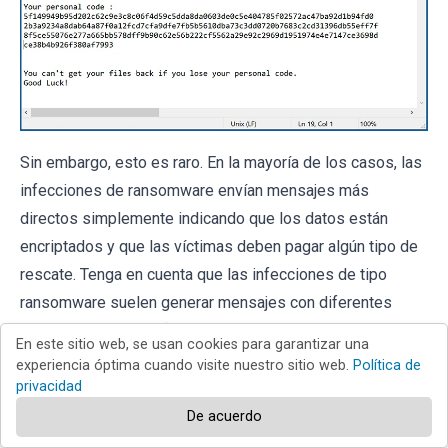
Sin embargo, esto es raro. En la mayoría de los casos, las
infecciones de ransomware envían mensajes más
directos simplemente indicando que los datos están
encriptados y que las víctimas deben pagar algún tipo de
rescate. Tenga en cuenta que las infecciones de tipo
ransomware suelen generar mensajes con diferentes
nombres de archivo (por ejemplo, "
_readme.txt
", "
READ-
En este sitio web, se usan cookies para garantizar una
ME.txt
", "
DECRYPTION_INSTRUCTIONS.txt
",
experiencia óptima cuando visite nuestro sitio web.
Política de
"
DECRYPT_FILES.html
", etc.). Por lo tanto, usar el nombre
privacidad
de un mensaje de rescate puede parecer una buena forma
De acuerdo
de identificar la infección. El problema es que la mayoría