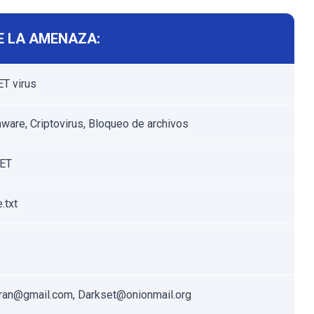
E LA AMENAZA:
T virus
are, Criptovirus, Bloqueo de archivos
ET
.txt
ran@gmail.com, Darkset@onionmail.org