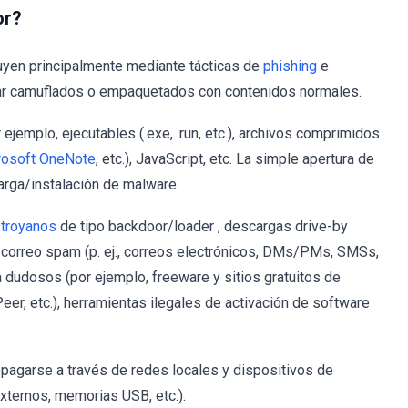
or?
uyen principalmente mediante tácticas de
phishing
e
tar camuflados o empaquetados con contenidos normales.
ejemplo, ejecutables (.exe, .run, etc.), archivos comprimidos
rosoft OneNote
, etc.), JavaScript, etc. La simple apertura de
carga/instalación de malware.
:
troyanos
de tipo backdoor/loader , descargas drive-by
 correo spam (p. ej., correos electrónicos, DMs/PMs, SMSs,
ga dudosos (por ejemplo, freeware y sitios gratuitos de
er, etc.), herramientas ilegales de activación de software
agarse a través de redes locales y dispositivos de
xternos, memorias USB, etc.).