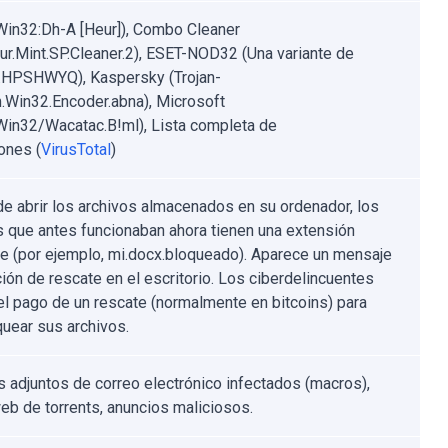
Win32:Dh-A [Heur]), Combo Cleaner
ur.Mint.SP.Cleaner.2), ESET-NOD32 (Una variante de
.HPSHWYQ), Kaspersky (Trojan-
Win32.Encoder.abna), Microsoft
:Win32/Wacatac.B!ml), Lista completa de
ones (
VirusTotal
)
e abrir los archivos almacenados en su ordenador, los
s que antes funcionaban ahora tienen una extensión
te (por ejemplo, mi.docx.bloqueado). Aparece un mensaje
ción de rescate en el escritorio. Los ciberdelincuentes
el pago de un rescate (normalmente en bitcoins) para
uear sus archivos.
s adjuntos de correo electrónico infectados (macros),
web de torrents, anuncios maliciosos.