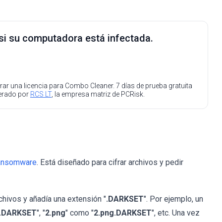
 si su computadora está infectada.
ar una licencia para Combo Cleaner. 7 días de prueba gratuita
perado por
RCS LT
, la empresa matriz de PCRisk.
ansomware
. Está diseñado para cifrar archivos y pedir
hivos y añadía una extensión "
.DARKSET
". Por ejemplo, un
g.DARKSET
", "
2.png
" como "
2.png.DARKSET
", etc. Una vez