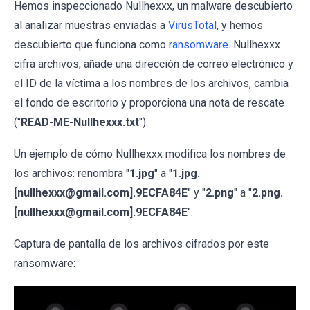
Hemos inspeccionado Nullhexxx, un malware descubierto
al analizar muestras enviadas a
VirusTotal
, y hemos
descubierto que funciona como
ransomware
. Nullhexxx
cifra archivos, añade una dirección de correo electrónico y
el ID de la víctima a los nombres de los archivos, cambia
el fondo de escritorio y proporciona una nota de rescate
("
READ-ME-Nullhexxx.txt
").
Un ejemplo de cómo Nullhexxx modifica los nombres de
los archivos: renombra "
1.jpg
" a "
1.jpg.
[
nullhexxx@gmail.com].9ECFA84E
" y "
2.png
" a "
2.png.
[nullhexxx@gmail.com].9ECFA84E
".
Captura de pantalla de los archivos cifrados por este
ransomware: