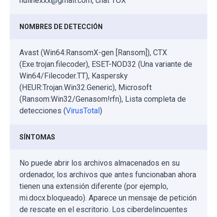
nullhexxx@gmail.com, chat TOX
NOMBRES DE DETECCIÓN
Avast (Win64:RansomX-gen [Ransom]), CTX
(Exe.trojan.filecoder), ESET-NOD32 (Una variante de
Win64/Filecoder.TT), Kaspersky
(HEUR:Trojan.Win32.Generic), Microsoft
(Ransom:Win32/Genasom!rfn), Lista completa de
detecciones (
VirusTotal
)
SÍNTOMAS
No puede abrir los archivos almacenados en su
ordenador, los archivos que antes funcionaban ahora
tienen una extensión diferente (por ejemplo,
mi.docx.bloqueado). Aparece un mensaje de petición
de rescate en el escritorio. Los ciberdelincuentes