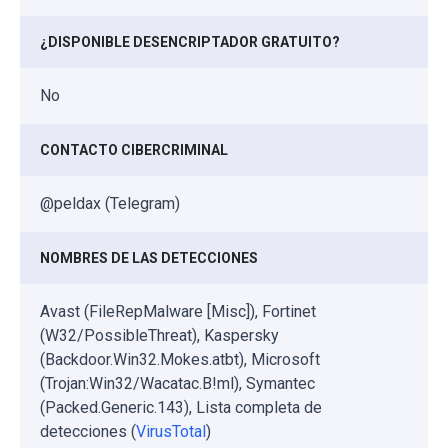
¿DISPONIBLE DESENCRIPTADOR GRATUITO?
No
CONTACTO CIBERCRIMINAL
@peldax (Telegram)
NOMBRES DE LAS DETECCIONES
Avast (FileRepMalware [Misc]), Fortinet
(W32/PossibleThreat), Kaspersky
(Backdoor.Win32.Mokes.atbt), Microsoft
(Trojan:Win32/Wacatac.B!ml), Symantec
(Packed.Generic.143), Lista completa de
detecciones (
VirusTotal
)