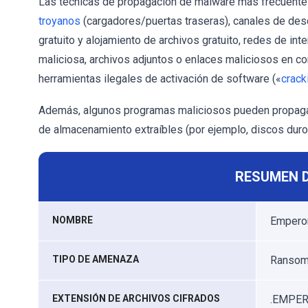
Las técnicas de propagación de malware más frecuentes
troyanos
(cargadores/puertas traseras), canales de de
gratuito y alojamiento de archivos gratuito, redes de inte
maliciosa, archivos adjuntos o enlaces maliciosos en c
herramientas ilegales de activación de software («
crack
Además, algunos programas maliciosos pueden propagar
de almacenamiento extraíbles (por ejemplo, discos duro
RESUMEN 
NOMBRE
Emperor
TIPO DE AMENAZA
Ransomw
EXTENSIÓN DE ARCHIVOS CIFRADOS
.EMPE