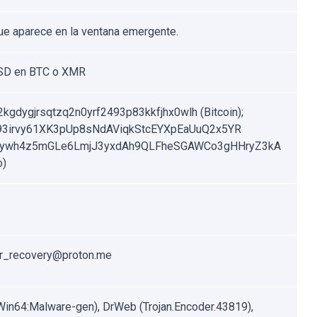
ue aparece en la ventana emergente.
SD en BTC o XMR
kgdygjrsqtzq2n0yrf2493p83kkfjhx0wlh (Bitcoin);
3irvy61XK3pUp8sNdAViqkStcEYXpEaUuQ2x5YR
tywh4z5mGLe6LmjJ3yxdAh9QLFheSGAWCo3gHHryZ3kA
o)
r_recovery@proton.me
Win64:Malware-gen), DrWeb (Trojan.Encoder.43819),