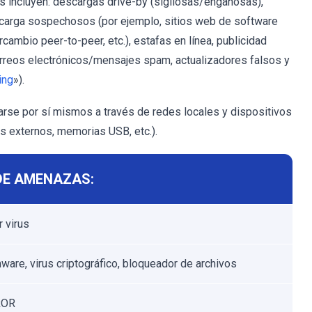
 incluyen: descargas drive-by (sigilosas/engañosas),
scarga sospechosos (por ejemplo, sitios web de software
rcambio peer-to-peer, etc.), estafas en línea, publicidad
orreos electrónicos/mensajes spam, actualizadores falsos y
ing
»).
se por sí mismos a través de redes locales y dispositivos
s externos, memorias USB, etc.).
DE AMENAZAS:
 virus
are, virus criptográfico, bloqueador de archivos
ROR