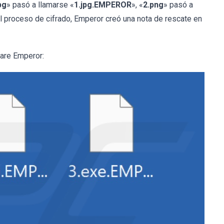
pg
» pasó a llamarse «
1.jpg.EMPEROR
», «
2.png
» pasó a
l proceso de cifrado, Emperor creó una nota de rescate en
ware Emperor: