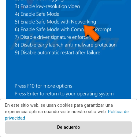
En este sitio web, se usan cookies para garantizar una
Vídeo que muestra cómo iniciar Windows 10 en «Modo
experiencia óptima cuando visite nuestro sitio web.
Política de
seguro con funciones de red»:
privacidad
De acuerdo