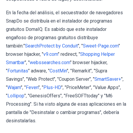
En la fecha del análisis, el secuestrador de navegadores
SnapDo se distribuía en el instalador de programas
gratuitos DomaIQ. Es sabido que este instalador
engañoso de programas gratuitos distribuye
también:"
SearchProtect by Conduit
", "
Sweet-Page.com
"
browser hijacker, "
v9.com
" redirect, "
Shopping Helper
Smartbar
", "
webssearches.com
" browser hijacker,
"
Fortunitas
" adware, "
CostMin
", "Remarkit", "Supra
Savings", "Web Protect", "Coupon Server", "
SmartSaver+
",
"
Wajam
", "
Feven
", "
Plus-HD
", "PriceMeter", "Value Apps",
"
Lollipop
", "GenesisOffers", "FreeSOFTtoday" y "M6
Processing". Si ha visto alguna de esas aplicaciones en la
pantalla de "Desinstalar o cambiar programas", debería
desinstalarlas.