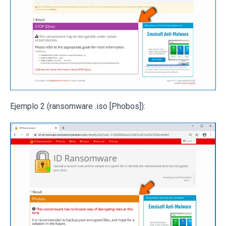
Ejemplo 2 (ransomware .iso [Phobos]):