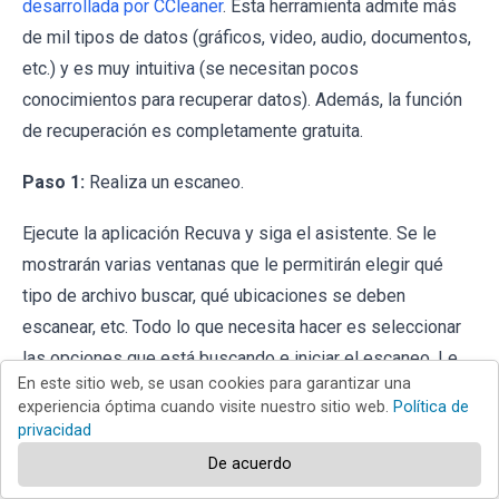
desarrollada por CCleaner
. Esta herramienta admite más
de mil tipos de datos (gráficos, video, audio, documentos,
etc.) y es muy intuitiva (se necesitan pocos
conocimientos para recuperar datos). Además, la función
de recuperación es completamente gratuita.
Paso 1:
Realiza un escaneo.
Ejecute la aplicación Recuva y siga el asistente. Se le
mostrarán varias ventanas que le permitirán elegir qué
tipo de archivo buscar, qué ubicaciones se deben
escanear, etc. Todo lo que necesita hacer es seleccionar
las opciones que está buscando e iniciar el escaneo. Le
En este sitio web, se usan cookies para garantizar una
recomendamos que habilite el "
Análisis Profundo
"
experiencia óptima cuando visite nuestro sitio web.
Política de
("
Deep Scan
") antes de comenzar, de lo contrario, las
privacidad
capacidades de análisis de la aplicación estarán
De acuerdo
restringidas.