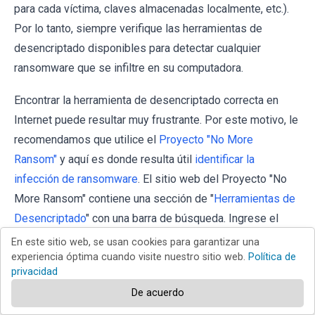
para cada víctima, claves almacenadas localmente, etc.).
Por lo tanto, siempre verifique las herramientas de
desencriptado disponibles para detectar cualquier
ransomware que se infiltre en su computadora.
Encontrar la herramienta de desencriptado correcta en
Internet puede resultar muy frustrante. Por este motivo, le
recomendamos que utilice el
Proyecto "No More
Ransom"
y aquí es donde resulta útil
identificar la
infección de ransomware
. El sitio web del Proyecto "No
More Ransom" contiene una sección de "
Herramientas de
Desencriptado
" con una barra de búsqueda. Ingrese el
nombre del ransomware identificado y se enumerarán
En este sitio web, se usan cookies para garantizar una
todos los desencriptadores disponibles (si los hay).
experiencia óptima cuando visite nuestro sitio web.
Política de
privacidad
De acuerdo