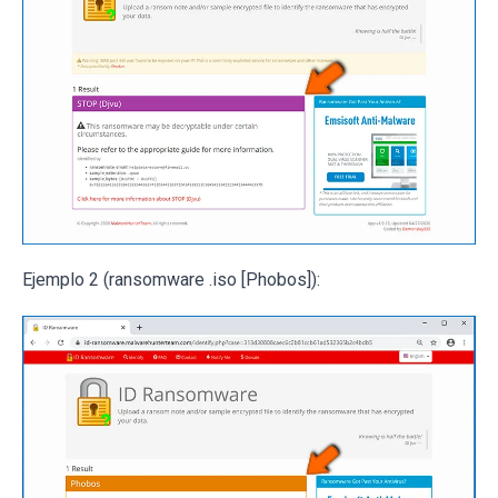
Ejemplo 2 (ransomware .iso [Phobos]):