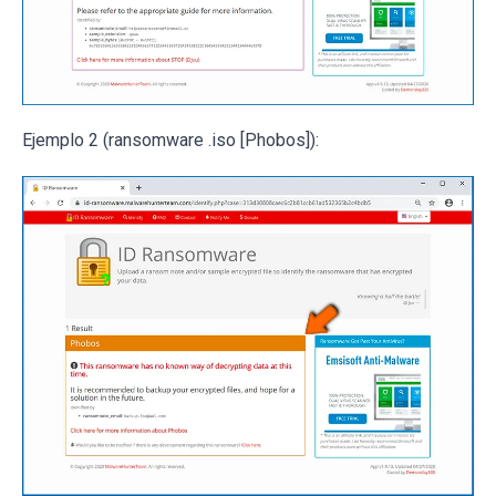
Ejemplo 2 (ransomware .iso [Phobos]):