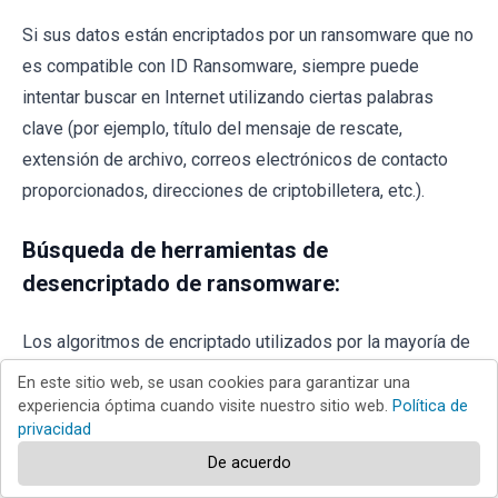
Si sus datos están encriptados por un ransomware que no
es compatible con ID Ransomware, siempre puede
intentar buscar en Internet utilizando ciertas palabras
clave (por ejemplo, título del mensaje de rescate,
extensión de archivo, correos electrónicos de contacto
proporcionados, direcciones de criptobilletera, etc.).
Búsqueda de herramientas de
desencriptado de ransomware:
Los algoritmos de encriptado utilizados por la mayoría de
las infecciones de tipo ransomware son extremadamente
En este sitio web, se usan cookies para garantizar una
sofisticados y, si el encriptado se realiza correctamente,
experiencia óptima cuando visite nuestro sitio web.
Política de
privacidad
solo el desarrollador puede restaurar los datos. Esto se
De acuerdo
debe a que el desencriptado requiere una clave
específica, que se genera durante el encriptado. Restaurar