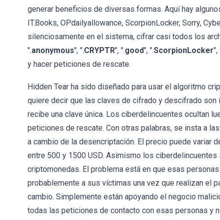
generar beneficios de diversas formas. Aquí hay alguno
IT.Books, OPdailyallowance, ScorpionLocker, Sorry, Cybe
silenciosamente en el sistema, cifrar casi todos los arc
".
anonymous
", ".
CRYPTR
", ".
good
", ".
ScorpionLocker
", 
y hacer peticiones de rescate.
Hidden Tear ha sido diseñado para usar el algoritmo crip
quiere decir que las claves de cifrado y descifrado son
recibe una clave única. Los ciberdelincuentes ocultan l
peticiones de rescate. Con otras palabras, se insta a l
a cambio de la desencriptación. El precio puede variar 
entre 500 y 1500 USD. Asimismo los ciberdelincuentes s
criptomonedas. El problema está en que esas personas n
probablemente a sus víctimas una vez que realizan el pa
cambio. Simplemente están apoyando el negocio malicio
todas las peticiones de contacto con esas personas y n