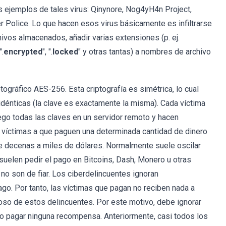
s ejemplos de tales virus: Qinynore, Nog4yH4n Project,
r Police. Lo que hacen esos virus básicamente es infiltrarse
hivos almacenados, añadir varias extensiones (p. ej.
".
encrypted
", ".
locked
" y otras tantas) a nombres de archivo
tográfico AES-256. Esta criptografía es simétrica, lo cual
 idénticas (la clave es exactamente la misma). Cada víctima
uego todas las claves en un servidor remoto y hacen
as víctimas a que paguen una determinada cantidad de dinero
de decenas a miles de dólares. Normalmente suele oscilar
uelen pedir el pago en Bitcoins, Dash, Monero u otras
o son de fiar. Los ciberdelincuentes ignoran
go. Por tanto, las víctimas que pagan no reciben nada a
so de estos delincuentes. Por este motivo, debe ignorar
o pagar ninguna recompensa. Anteriormente, casi todos los