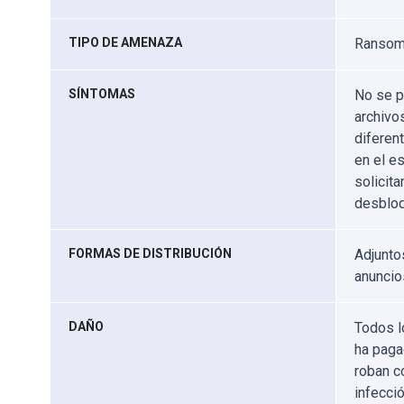
TIPO DE AMENAZA
Ransomw
SÍNTOMAS
No se p
archivo
diferen
en el es
solicit
desbloq
FORMAS DE DISTRIBUCIÓN
Adjunto
anuncio
DAÑO
Todos l
ha paga
roban c
infecci