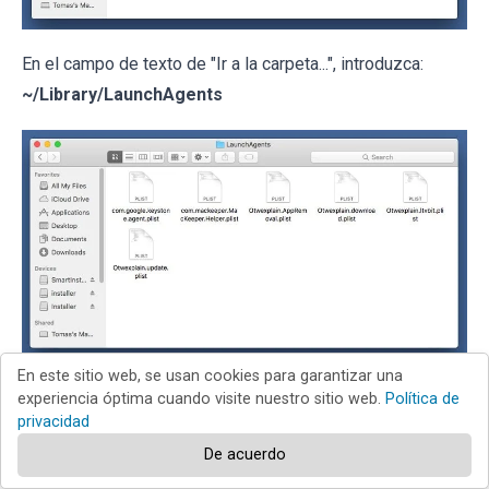
En el campo de texto de "Ir a la carpeta...", introduzca:
~/Library/LaunchAgents
En este sitio web, se usan cookies para garantizar una
En la carpeta “
LaunchAgents
”, revise si hay cualquier tipo
experiencia óptima cuando visite nuestro sitio web.
Política de
de archivo sospechoso que se haya instalado
privacidad
recientemente y
envíelo a la Papelera
. Ejemplos de
De acuerdo
archivos generados por adware: