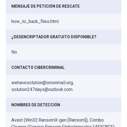
MENSAJE DE PETICIÓN DE RESCATE
how_to_back_files.html
¿DESENCRIPTADOR GRATUITO DISPONIBLE?
No
CONTACTO CIBERCRIMINAL
wehavesolution@onionmail.org,
solution247days@outlook.com
NOMBRES DE DETECCIÓN
Avast (Win32:RansomX-gen [Ransom]), Combo
Cleaner (Generic.Ransom.GlobeImposter.14E3C8CF),