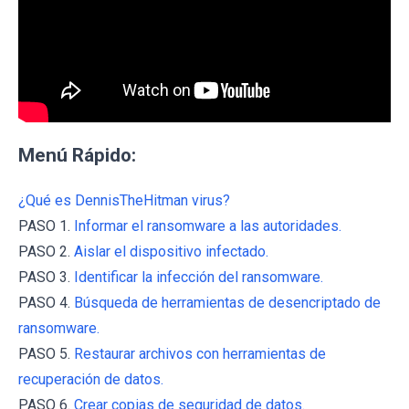
Menú Rápido:
¿Qué es DennisTheHitman virus?
PASO 1.
Informar el ransomware a las autoridades.
PASO 2.
Aislar el dispositivo infectado.
PASO 3.
Identificar la infección del ransomware.
PASO 4.
Búsqueda de herramientas de desencriptado de
ransomware.
PASO 5.
Restaurar archivos con herramientas de
recuperación de datos.
PASO 6.
Crear copias de seguridad de datos.