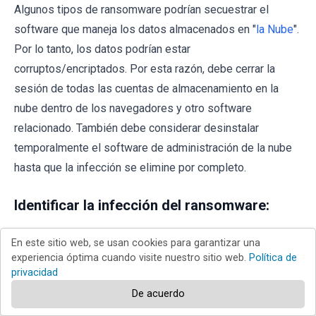
Algunos tipos de ransomware podrían secuestrar el
software que maneja los datos almacenados en "
la Nube
".
Por lo tanto, los datos podrían estar
corruptos/encriptados. Por esta razón, debe cerrar la
sesión de todas las cuentas de almacenamiento en la
nube dentro de los navegadores y otro software
relacionado. También debe considerar desinstalar
temporalmente el software de administración de la nube
hasta que la infección se elimine por completo.
Identificar la infección del ransomware:
Para manejar adecuadamente una infección, primero hay
En este sitio web, se usan cookies para garantizar una
experiencia óptima cuando visite nuestro sitio web.
Política de
que identificarla. Algunas infecciones de ransomware
privacidad
utilizan mensajes de solicitud de rescate como
De acuerdo
introducción (vea el archivo de texto del ransomware