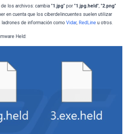
de los archivos: cambia "
1.jpg
" por "
1.jpg.
held
", "
2.png
"
ner en cuenta que los ciberdelincuentes suelen utilizar
n ladrones de información como
Vidar
,
RedLine
u otros.
somware Held: