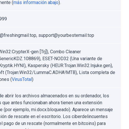
mente (
más información abajo
).
999
@freshingmail.top, support@yourbestemail.top
Win32:CrypterX-gen [Trj]), Combo Cleaner
.GenericKDZ.108869), ESET-NOD32 (Una variante de
ryptik.HYNI), Kaspersky (HEUR:Trojan.Win32.Injuke.gen),
ft (Trojan:Win32/LummaC.ADHA!MTB), Lista completa de
ones (
VirusTotal
)
e abrir los archivos almacenados en su ordenador, los
s que antes funcionaban ahora tienen una extensión
te (por ejemplo, mi.docx.bloqueado). Aparece un mensaje
ción de rescate en el escritorio. Los ciberdelincuentes
el pago de un rescate (normalmente en bitcoins) para