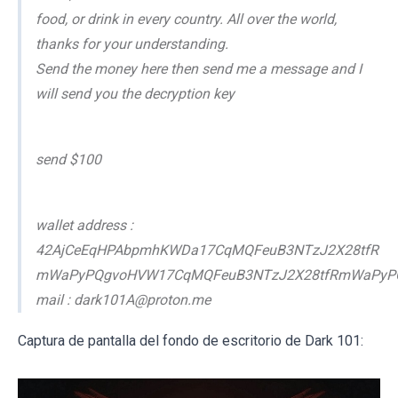
food, or drink in every country. All over the world,
thanks for your understanding.
Send the money here then send me a message and I
will send you the decryption key
send $100
wallet address :
42AjCeEqHPAbpmhKWDa17CqMQFeuB3NTzJ2X28tfR
mWaPyPQgvoHVW17CqMQFeuB3NTzJ2X28tfRmWaPyP
mail : dark101A@proton.me
Captura de pantalla del fondo de escritorio de Dark 101: