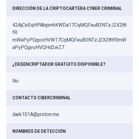
DIRECCIÓN DE LA CRIPTOCARTERA CYBER CRIMINAL
42AjCeEqHPAbpmhKWDa17CqMQFeuB3NTzJ2X28t
fR
mWaPyPQgvoHVW17CqMQFeuB3NTzJ2X28tfRmW
aPyPQgvoHVQHd2wZ7
¿DESENCRIPTADOR GRATUITO DISPONIBLE?
No
CONTACTO CIBERCRIMINAL
dark101A@proton.me
NOMBRES DE DETECCIÓN