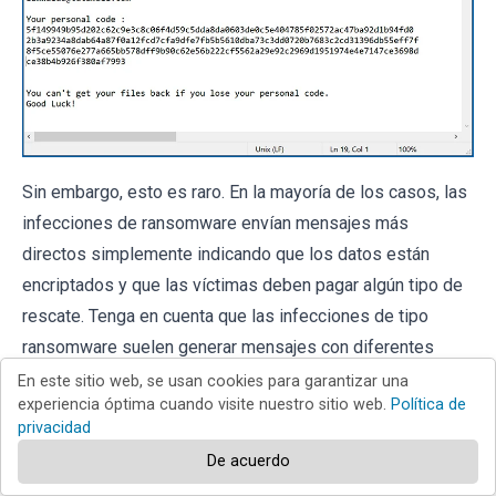
Sin embargo, esto es raro. En la mayoría de los casos, las
infecciones de ransomware envían mensajes más
directos simplemente indicando que los datos están
encriptados y que las víctimas deben pagar algún tipo de
rescate. Tenga en cuenta que las infecciones de tipo
ransomware suelen generar mensajes con diferentes
nombres de archivo (por ejemplo, "
_readme.txt
", "
READ-
En este sitio web, se usan cookies para garantizar una
experiencia óptima cuando visite nuestro sitio web.
Política de
ME.txt
", "
DECRYPTION_INSTRUCTIONS.txt
",
privacidad
"
DECRYPT_FILES.html
", etc.). Por lo tanto, usar el nombre
De acuerdo
de un mensaje de rescate puede parecer una buena forma