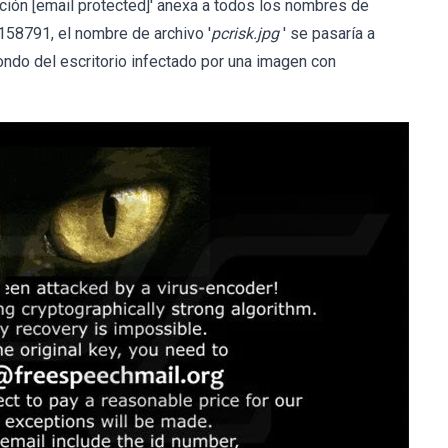
ación [email protected]' anexa a todos los nombres de
3158791, el nombre de archivo '
pcrisk.jpg
' se pasaría a
fondo del escritorio infectado por una imagen con