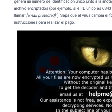
genera un número de identificación único junto a la anot
archivo encriptados (por ejemplo, si el ID único es 684
llamar '
[email protected]
'). Sepa que el virus cambia el 
instrucciones para realizar el pago.