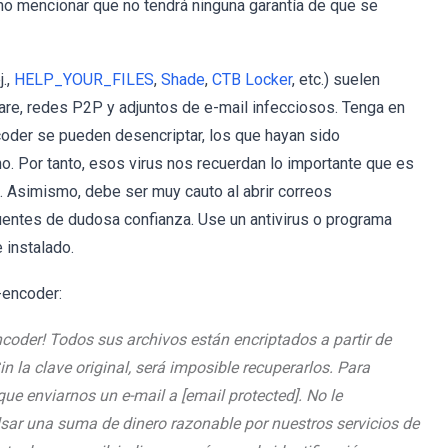
no mencionar que no tendrá ninguna garantía de que se
j.,
HELP_YOUR_FILES
,
Shade
,
CTB Locker
, etc.) suelen
ware, redes P2P y adjuntos de e-mail infecciosos. Tenga en
coder se pueden desencriptar, los que hayan sido
no. Por tanto, esos virus nos recuerdan lo importante que es
. Asimismo, debe ser muy cauto al abrir correos
entes de dudosa confianza. Use un antivirus o programa
 instalado.
-encoder:
ncoder! Todos sus archivos están encriptados a partir de
n la clave original, será imposible recuperarlos. Para
 que enviarnos un e-mail a [email protected]. No le
ar una suma de dinero razonable por nuestros servicios de