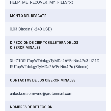
HELP_ME_RECOVER_MY_FILES.txt
MONTO DEL RESCATE
0.03 Bitcoin (~240 USD)
DIRECCIÓN DE CRIPTOBILLETERA DE LOS
CIBERCRIMINALES
3LtZ1DRUTupWFdxkgyTyMDa2AYEcNio4Pu3LtZ1D
RUTupWFdxkgyTyMDa2AYEcNio4Pu (Bitcoin)
CONTACTOS DE LOS CIBERCRIMINALES
unlockransomware@protonmail.com
NOMBRES DE DETECCIÓN