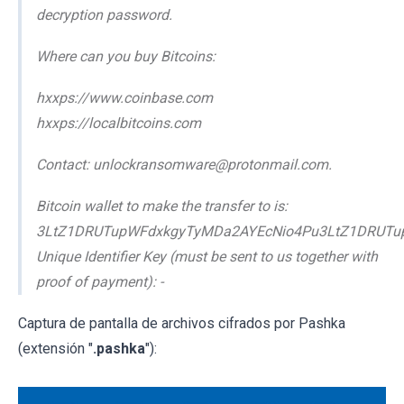
decryption password.
Where can you buy Bitcoins:
hxxps://www.coinbase.com
hxxps://localbitcoins.com
Contact: unlockransomware@protonmail.com.
Bitcoin wallet to make the transfer to is:
3LtZ1DRUTupWFdxkgyTyMDa2AYEcNio4Pu3LtZ1DRUTu
Unique Identifier Key (must be sent to us together with
proof of payment): -
Captura de pantalla de archivos cifrados por Pashka
(extensión "
.pashka
"):