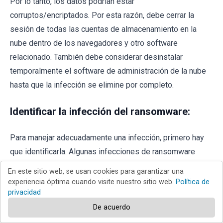
Por lo tanto, los datos podrían estar
corruptos/encriptados. Por esta razón, debe cerrar la
sesión de todas las cuentas de almacenamiento en la
nube dentro de los navegadores y otro software
relacionado. También debe considerar desinstalar
temporalmente el software de administración de la nube
hasta que la infección se elimine por completo.
Identificar la infección del ransomware:
Para manejar adecuadamente una infección, primero hay
que identificarla. Algunas infecciones de ransomware
utilizan mensajes de solicitud de rescate como
En este sitio web, se usan cookies para garantizar una
introducción (vea el archivo de texto del ransomware
experiencia óptima cuando visite nuestro sitio web.
Política de
privacidad
WALDO a continuación).
De acuerdo