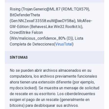
Rising (Trojan.Generic@ML.87 (RDML:TQX579),
BitDefenderTheta
(Gen:NN.ZexaF.33558.euW@aeDY58ai), McAfee-
GW-Edition (BehavesLike.Win32.Rootkit.lc),
CrowdStrike Falcon
(Win/malicious_confidence_80% (D)), Lista
Completa de Detecciones(
VirusTotal
)
SÍNTOMAS
No se pueden abrir archivos almacenados en su
computadora, los archivos previamente funcionales
ahora tienen una extensión diferente (por ejemplo,
my.docx.locked). Se muestra un mensaje de solicitud
de rescate en su escritorio. Los ciberdelincuentes
exigen el pago de un rescate (generalmente en
bitcoins) para desbloquear sus archivos.