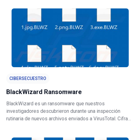
en un archivo de texto llamado README.txt. A diferencia
de la mayoría de los
CIBERSECUESTRO
BlackWizard Ransomware
BlackWizard es un ransomware que nuestros
investigadores descubrieron durante una inspección
rutinaria de nuevos archivos enviados a VirusTotal. Cifra
los archivos de las víctimas y exige un pago a cambio de
una clave de descifrado. El grupo que está detrás se