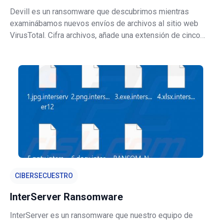
Devill es un ransomware que descubrimos mientras
examinábamos nuevos envíos de archivos al sitio web
VirusTotal. Cifra archivos, añade una extensión de cinco
caracteres generada aleatoriamente a sus nombres de
archivo, cambia el fondo de pantalla del escritorio y crea
una nota de rescate en un arch
CIBERSECUESTRO
InterServer Ransomware
InterServer es un ransomware que nuestro equipo de