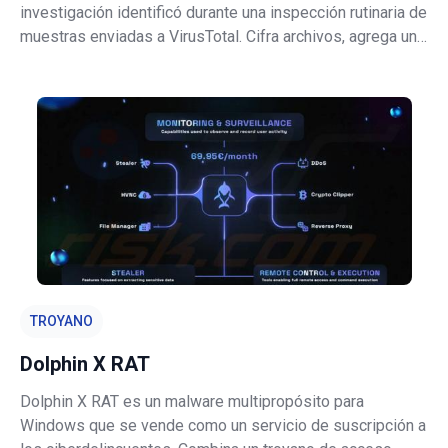
investigación identificó durante una inspección rutinaria de
muestras enviadas a VirusTotal. Cifra archivos, agrega una
extensión específica de la variante (por ejemplo,
.interserver12) y crea una nota de rescate en formato
HTML denominada RANSOM_N
TROYANO
Dolphin X RAT
Dolphin X RAT es un malware multipropósito para
Windows que se vende como un servicio de suscripción a