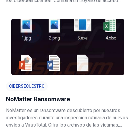
los ciberdelincuentes. Combina un troyano de acceso
remoto (RAT), un ladrón de información, un clipper de
criptomonedas y una herramienta de denegación de
servicio distribuido (DDoS) en un solo pa
CIBERSECUESTRO
NoMatter Ransomware
NoMatter es un ransomware descubierto por nuestros
investigadores durante una inspección rutinaria de nuevos
envíos a VirusTotal. Cifra los archivos de las víctimas,
cambia el fondo de escritorio y deja una nota de rescate