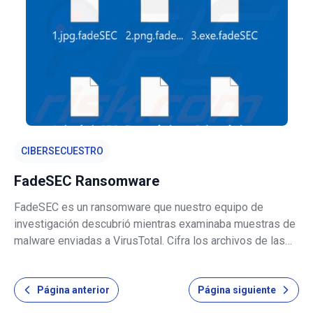
identifica como «Ransomware Team» en e
CIBERSECUESTRO
FadeSEC Ransomware
FadeSEC es un ransomware que nuestro equipo de
investigación descubrió mientras examinaba muestras de
malware enviadas a VirusTotal. Cifra los archivos de las
víctimas y muestra un mensaje de rescate interactivo a
pantalla completa. Cabe destacar que reiniciar o volver a
Página anterior
Página siguiente
iniciar sesión en el sistem